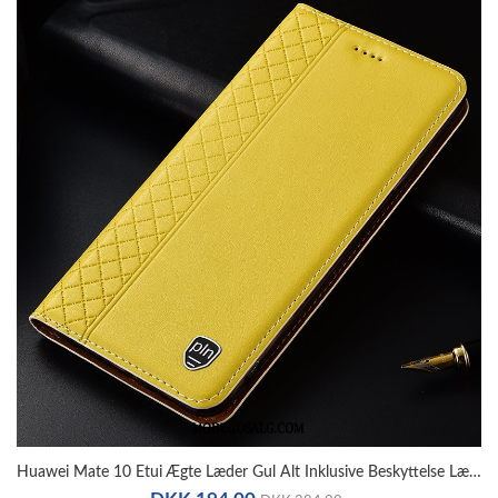
Huawei Mate 10 Etui Ægte Læder Gul Alt Inklusive Beskyttelse Lædertaske