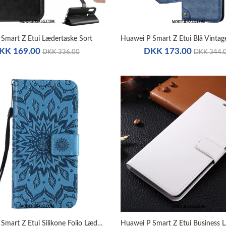
Smart Z Etui Lædertaske Sort
KK 169.00
DKK 173.00
DKK 336.00
DKK 344.
Huawei P Smart Z Etui Silikone Folio Lædertaske Sol Blød