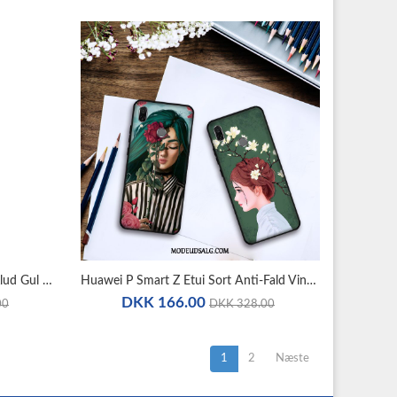
Huawei P Smart Z Etui Mønster Klud Gul Af Personlighed Alt Inklusive
Huawei P Smart Z Etui Sort Anti-Fald Vind Håndmalet Beskyttelse
DKK 166.00
00
DKK 328.00
1
2
Næste