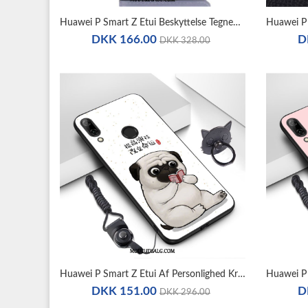
Huawei P Smart Z Etui Beskyttelse Tegnebog Sort Lædertaske Cover
DKK 166.00
D
DKK 328.00
Huawei P Smart Z Etui Af Personlighed Kreativ Anti-Fald Net Red Hvid
DKK 151.00
D
DKK 296.00