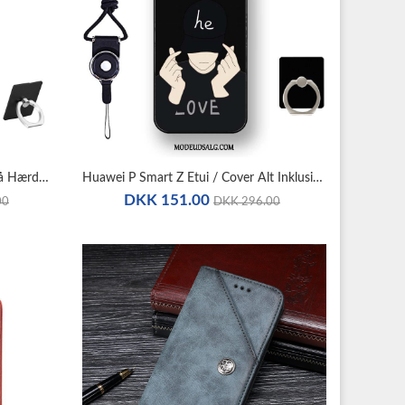
Huawei P Smart Z Etui / Cover Blå Hærdning Blød Net Red Skridsikre
Huawei P Smart Z Etui / Cover Alt Inklusive Beskyttelse Sort Blød
DKK 151.00
00
DKK 296.00