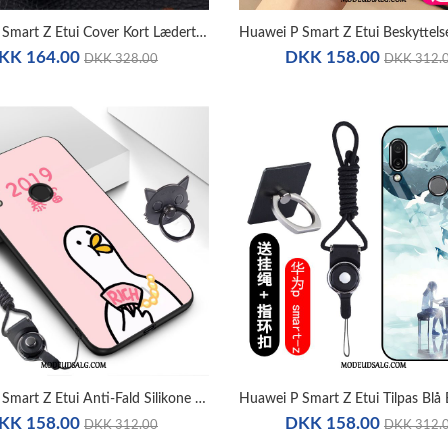
Huawei P Smart Z Etui Cover Kort Lædertaske Clamshell Tegnebog
KK 164.00
DKK 158.00
DKK 328.00
DKK 312.
Huawei P Smart Z Etui Anti-Fald Silikone Net Red Cartoon Kreativ
KK 158.00
DKK 158.00
DKK 312.00
DKK 312.