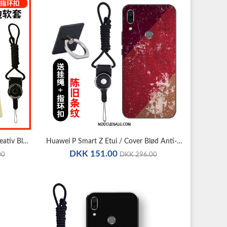
Huawei P Smart Z Etui / Cover Kreativ Blød Mørkeblå Silikone Af Personlighed
Huawei P Smart Z Etui / Cover Blød Anti-Fald Cartoon Rød
DKK 151.00
00
DKK 296.00