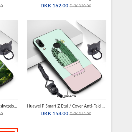
DKK 162.00
00
DKK 320.00
Huawei P Smart Z Etui / Cover Beskyttelse Trend Simple Tilpas Grøn
Huawei P Smart Z Etui / Cover Anti-Fald Vind Grøn Mode Silikone
DKK 158.00
00
DKK 312.00