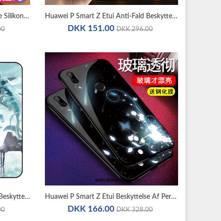
Huawei P Smart Z Etui Beskyttelse Silikone Lyserød Kreativ Cover
Huawei P Smart Z Etui Anti-Fald Beskyttelse Alt Inklusive Cover Kreativ
DKK 151.00
00
DKK 296.00
Huawei P Smart Z Etui Tilpas Blå Beskyttelse Trend Mønster
Huawei P Smart Z Etui Beskyttelse Af Personlighed Alt Inklusive Glas Cover
DKK 166.00
00
DKK 328.00