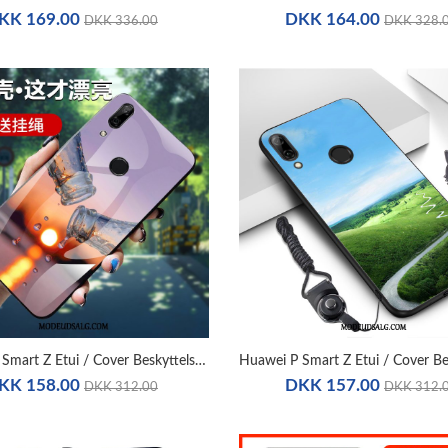
KK 169.00
DKK 164.00
DKK 336.00
DKK 328.
Huawei P Smart Z Etui / Cover Beskyttelse Alt Inklusive Spejl Simple
KK 158.00
DKK 157.00
DKK 312.00
DKK 312.