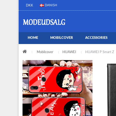
DKK
DANISH
HOME
MOBILCOVER
ACCESSORIES
Mobilcover
HUAWEI
HUAWEI P Smart Z