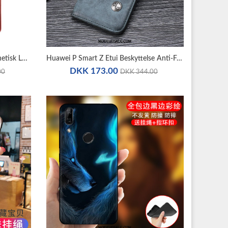
Huawei P Smart Z Etui Folio Magnetisk Lædertaske Beskyttelse Cover
Huawei P Smart Z Etui Beskyttelse Anti-Fald Lædertaske Blå Cover
DKK 173.00
00
DKK 344.00