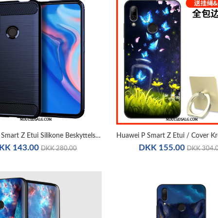
Huawei P Smart Z Etui Silikone Beskyttelse Mørkeblå Silke Fiber
KK 143.00
DKK 155.00
DKK 280.00
DKK 304.