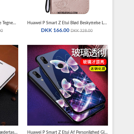
Huawei P Smart Z Etui Blå Vintage Tegnebog Lædertaske Beskyttelse
Huawei P Smart Z Etui Blød Beskyttelse Lædertaske Lyserød Sommerfugl Blomster
DKK 166.00
00
DKK 328.00
Huawei P Smart Z Etui Business Lædertaske Folio Cover Hængende Ornamenter
Huawei P Smart Z Etui Af Personlighed Glas Silikone Alt Inklusive Mørkeblå